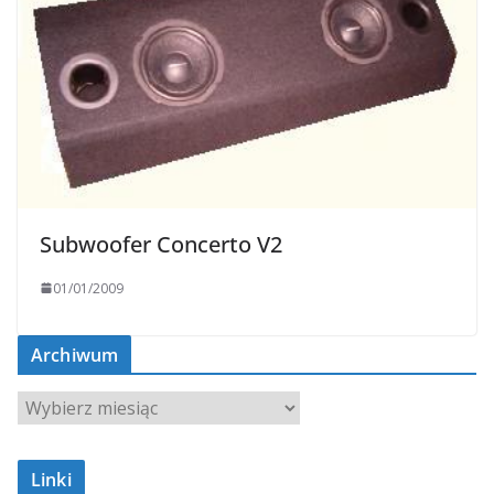
Subwoofer Concerto V2
01/01/2009
Archiwum
A
r
c
Linki
h