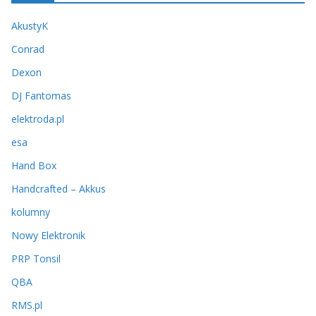
i
AkustyK
w
u
Conrad
m
Dexon
DJ Fantomas
elektroda.pl
esa
Hand Box
Handcrafted – Akkus
kolumny
Nowy Elektronik
PRP Tonsil
QBA
RMS.pl