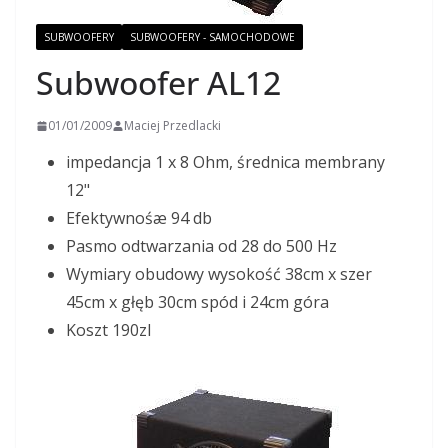
SUBWOOFERY
SUBWOOFERY - SAMOCHODOWE
Subwoofer AL12
01/01/2009
Maciej Przedlacki
impedancja 1 x 8 Ohm, średnica membrany
12"
Efektywnośæ 94 db
Pasmo odtwarzania od 28 do 500 Hz
Wymiary obudowy wysokość 38cm x szer
45cm x głęb 30cm spód i 24cm góra
Koszt 190zl