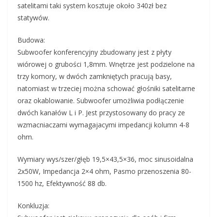
satelitami taki system kosztuje około 340zł bez
statywów.
Budowa:
Subwoofer konferencyjny zbudowany jest z płyty
wiórowej o grubości 1,8mm. Wnętrze jest podzielone na
trzy komory, w dwóch zamkniętych pracują basy,
natomiast w trzeciej można schować głośniki satelitarne
oraz okablowanie. Subwoofer umożliwia podłączenie
dwóch kanałów L i P. Jest przystosowany do pracy ze
wzmacniaczami wymagajacymi impedancji kolumn 4-8
ohm.
Wymiary wys/szer/głęb 19,5×43,5×36, moc sinusoidalna
2x50W, Impedancja 2×4 ohm, Pasmo przenoszenia 80-
1500 hz, Efektywność 88 db.
Konkluzja: