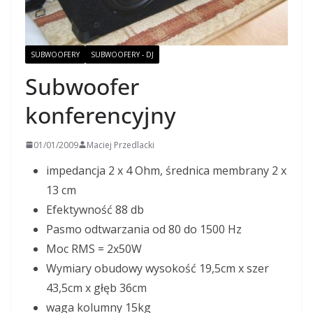
SUBWOOFERY
SUBWOOFERY - DJ
Subwoofer
konferencyjny
01/01/2009
Maciej Przedlacki
impedancja 2 x 4 Ohm, średnica membrany 2 x
13 cm
Efektywność 88 db
Pasmo odtwarzania od 80 do 1500 Hz
Moc RMS = 2x50W
Wymiary obudowy wysokość 19,5cm x szer
43,5cm x głęb 36cm
waga kolumny 15kg