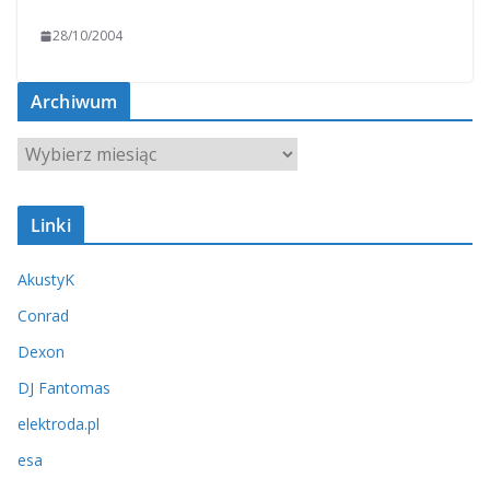
28/10/2004
Archiwum
A
r
c
Linki
h
i
AkustyK
w
u
Conrad
m
Dexon
DJ Fantomas
elektroda.pl
esa