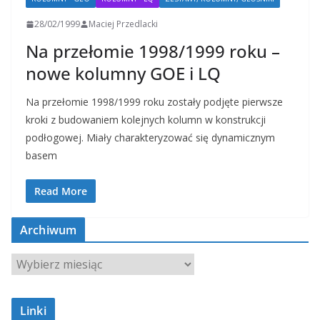
28/02/1999
Maciej Przedlacki
Na przełomie 1998/1999 roku –
nowe kolumny GOE i LQ
Na przełomie 1998/1999 roku zostały podjęte pierwsze
kroki z budowaniem kolejnych kolumn w konstrukcji
podłogowej. Miały charakteryzować się dynamicznym
basem
Read More
Archiwum
A
r
c
Linki
h