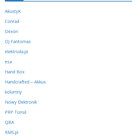
i
AkustyK
w
u
Conrad
m
Dexon
DJ Fantomas
elektroda.pl
esa
Hand Box
Handcrafted – Akkus
kolumny
Nowy Elektronik
PRP Tonsil
QBA
RMS.pl