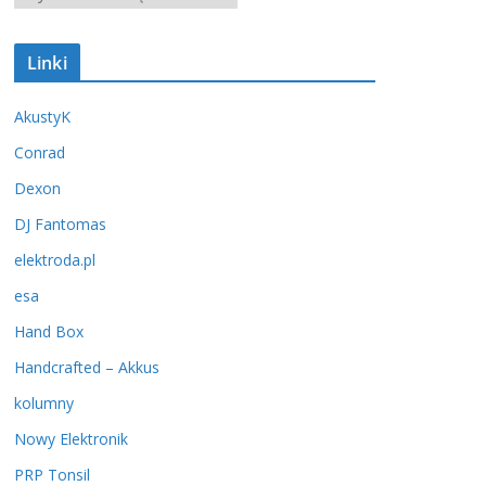
r
c
Linki
h
i
AkustyK
w
u
Conrad
m
Dexon
DJ Fantomas
elektroda.pl
esa
Hand Box
Handcrafted – Akkus
kolumny
Nowy Elektronik
PRP Tonsil