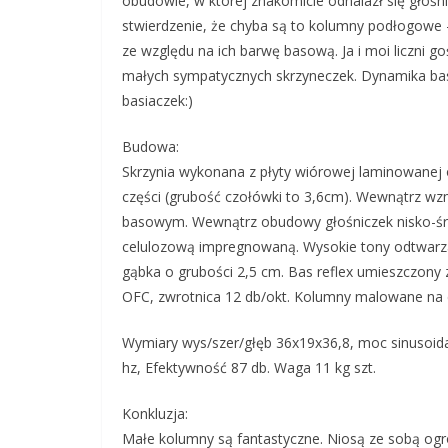
obudowie, w której znakomicie odnalazł się głośn
stwierdzenie, że chyba są to kolumny podłogowe –
ze względu na ich barwę basową. Ja i moi liczni g
małych sympatycznych skrzyneczek. Dynamika ba
basiaczek:)
Budowa:
Skrzynia wykonana z płyty wiórowej laminowanej 
części (grubość czołówki to 3,6cm). Wewnątrz wz
basowym. Wewnątrz obudowy głośniczek nisko-ś
celulozową impregnowaną. Wysokie tony odtwarza
gąbka o grubości 2,5 cm. Bas reflex umieszczony 
OFC, zwrotnica 12 db/okt. Kolumny malowane na c
Wymiary wys/szer/głęb 36x19x36,8, moc sinusoi
hz, Efektywność 87 db. Waga 11 kg szt.
Konkluzja:
Małe kolumny są fantastyczne. Niosą ze sobą ogro