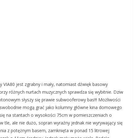
 VIA80 jest zgrabny i mały, natomiast dźwięk basowy
przy różnych nurtach muzycznych sprawdza się wybitnie. Dziw
niotonowym słyszy się prawie subwooferowy bas!!! Możliwości
że swobodnie mogą grać jako kolumny główne kina domowego
się na stantach o wysokości 75cm w pomieszczeniach o
 w tle, ale nie dużo, sopran wyraźny jednak nie wyrywający się
fonia z potężnym basem, zamknięta w ponad 15 litrowej