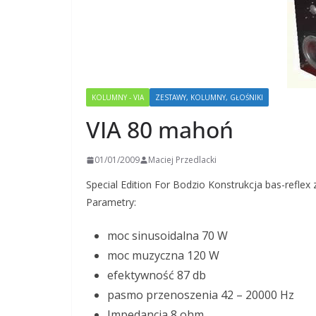
KOLUMNY - VIA
ZESTAWY, KOLUMNY, GŁOŚNIKI
VIA 80 mahoń
01/01/2009
Maciej Przedlacki
Special Edition For Bodzio Konstrukcja bas-reflex z
Parametry:
moc sinusoidalna 70 W
moc muzyczna 120 W
efektywność 87 db
pasmo przenoszenia 42 – 20000 Hz
Impedancja 8 ohm