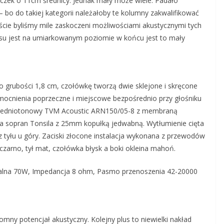
iczek o 11cm średnicy. Jednak mały może wiele. Padało
 bo do takiej kategorii należałoby te kolumny zakwalifikować
oście byliśmy mile zaskoczeni możliwościami akustycznymi tych
su jest na umiarkowanym poziomie w końcu jest to mały
o grubości 1,8 cm, czołówkę tworzą dwie sklejone i skręcone
mocnienia poprzeczne i miejscowe bezpośrednio przy głośniku
redniotonowy TVM Acoustic ARN150/05-8 z membraną
 sopran Tonsila z 25mm kopułką jedwabną. Wytłumienie cięta
z tyłu u góry. Zaciski złocone instalacja wykonana z przewodów
zarno, tył mat, czołówka błysk a boki okleina mahoń.
dalna 70W, Impedancja 8 ohm, Pasmo przenoszenia 42-20000
mny potencjał akustyczny. Kolejny plus to niewielki nakład