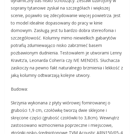
dynamiczny bas nisko schodzący. Zestaw uzbrojony w
soprany tytanowe zyskał na szczegółach i większej
scenie, pojawiło się zdecydowanie więcej powietrza. Jest
to model idealnie dopasowany do pracy w kinie
domowym. Zasługą jest tu bardzo dobra stereofonia i
szczegółowość. Kolumny mimo niewielkich gabarytów
potrafią zdumiewająco nisko zabrzmieć basem
pozbawionym dudnienia. Testowałem je utworami Lenny
Kravitz’a, Leonarda Cohen’a czy IVE MENDES. Słuchacza
zaskoczy na pewno fakt naturalnego brzmienia i lekkość z
jaką kolumny odtwarzają kolejne utwory.
Budowa:
Skrzynia wykonana z płyty wiórowej fornirowanej o
grubości 1,9 cm, czołówkę tworzą dwie sklejone i
skręcone części (grubość czołówki to 3,8cm). Wewnątrz
zastosowano wzmocnienia poprzeczne i miejscowe,
głośniki nisko-średniotonowe TVM Acoustic ARN150/05-4