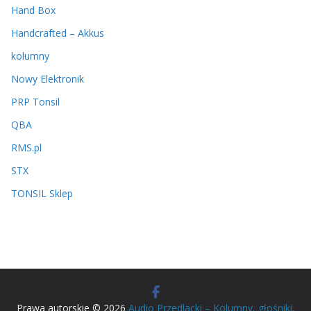
Hand Box
Handcrafted – Akkus
kolumny
Nowy Elektronik
PRP Tonsil
QBA
RMS.pl
STX
TONSIL Sklep
Prawa autorskie © 2026
Audio Przedlacki – Kolumny, głośniki,