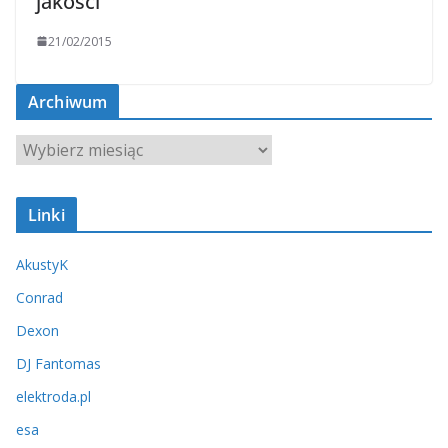
jakości
21/02/2015
Archiwum
A
r
c
Linki
h
i
AkustyK
w
u
Conrad
m
Dexon
DJ Fantomas
elektroda.pl
esa