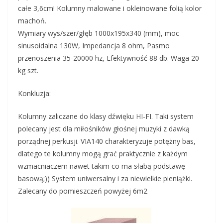
całe 3,6cm! Kolumny malowane i okleinowane folią kolor
machoń.
Wymiary wys/szer/głęb 1000x195x340 (mm), moc
sinusoidalna 130W, Impedancja 8 ohm, Pasmo
przenoszenia 35-20000 hz, Efektywność 88 db. Waga 20
kg szt.
Konkluzja:
Kolumny zaliczane do klasy dźwięku HI-FI. Taki system
polecany jest dla miłośników głośnej muzyki z dawką
porządnej perkusji. VIA140 charakteryzuje potężny bas,
dlatego te kolumny mogą grać praktycznie z każdym
wzmacniaczem nawet takim co ma słabą podstawę
basową;)) System uniwersalny i za niewielkie pieniążki.
Zalecany do pomieszczeń powyżej 6m2