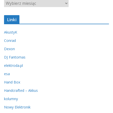
A
r
c
Linki
h
i
AkustyK
w
u
Conrad
m
Dexon
DJ Fantomas
elektroda.pl
esa
Hand Box
Handcrafted – Akkus
kolumny
Nowy Elektronik