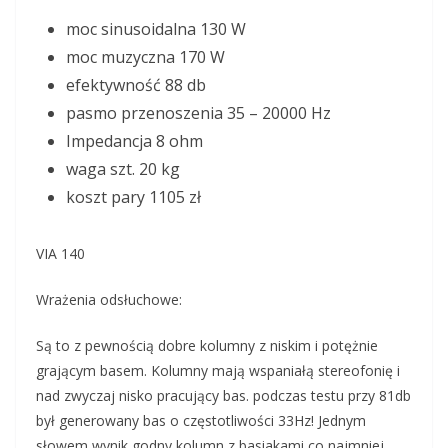
moc sinusoidalna 130 W
moc muzyczna 170 W
efektywność 88 db
pasmo przenoszenia 35 – 20000 Hz
Impedancja 8 ohm
waga szt. 20 kg
koszt pary 1105 zł
VIA 140
Wrażenia odsłuchowe:
Są to z pewnością dobre kolumny z niskim i potężnie
grającym basem. Kolumny mają wspaniałą stereofonię i
nad zwyczaj nisko pracujący bas. podczas testu przy 81db
był generowany bas o częstotliwości 33Hz! Jednym
słowem wynik godny kolumn z basiakami co najmniej