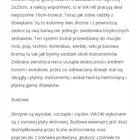
2x25cm, a należy wspomnieć, iż w VIA140 pracują dwa
niepozorne 16cm-trowce. Teraz jak sobie radziły z
dźwiękami. Są to kolumny dwu drożne i z pewnością
zaskoczą swą barwą nie jednego zwolennika trójdrożnych
zestawów. Ten system został przewidziany do muzyki
rock, pop, techno. Kontrabas, werble, sekcja basowa
brzmią tu tak jak byśmy siedzieli obok instrumentów.
Dobrana zwrotnica nieco uszupla skuteczności średnim
tonom i wokalowi, przez co odtwarzany dźwięk stał się
okrągły i płynny. Instrumenty i wokal tworzą harmonijną i
płynną gamę dźwięków.
Budowa:
Skrzynie są wysokie, szczupłe i ciężkie. VIA140 wykonane
są z surowej płyty wiórowej. Budowa wewnątrz jest dość
skomplikowana przez liczne wzmocnienia oraz
poprzeczki. Czołówka podwójna, grubość czołówki to