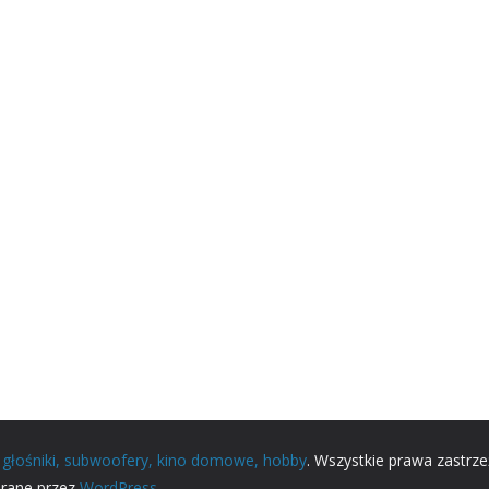
, głośniki, subwoofery, kino domowe, hobby
. Wszystkie prawa zastrz
erane przez
WordPress
.