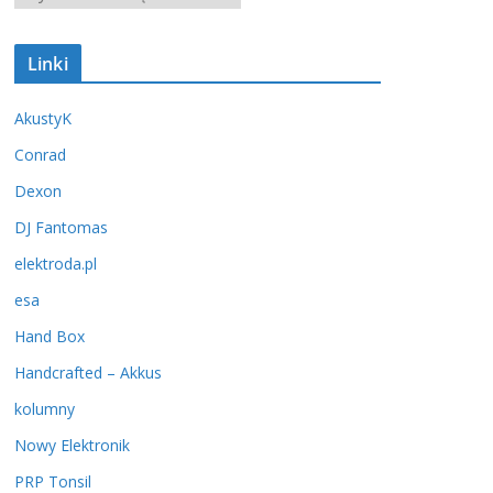
r
c
Linki
h
i
AkustyK
w
u
Conrad
m
Dexon
DJ Fantomas
elektroda.pl
esa
Hand Box
Handcrafted – Akkus
kolumny
Nowy Elektronik
PRP Tonsil