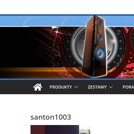
Przejdź
do
treści
PRODUKTY
ZESTAWY
PORA
santon1003