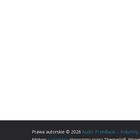
Prawa autorskie © 2026
Audio Przedlacki – Kolumny
Motyw:
ColorMag
stworzony przez ThemeGrill. Wspi