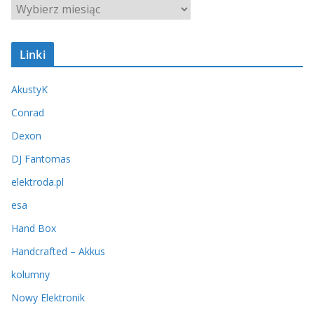
A
r
c
Linki
h
i
AkustyK
w
u
Conrad
m
Dexon
DJ Fantomas
elektroda.pl
esa
Hand Box
Handcrafted – Akkus
kolumny
Nowy Elektronik